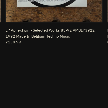
Techno
Music
LP AphexTwin - Selected Works 85-92 AMBLP3922
1992 Made In Belgium Techno Music
Prezzo
€139.99
di
listino