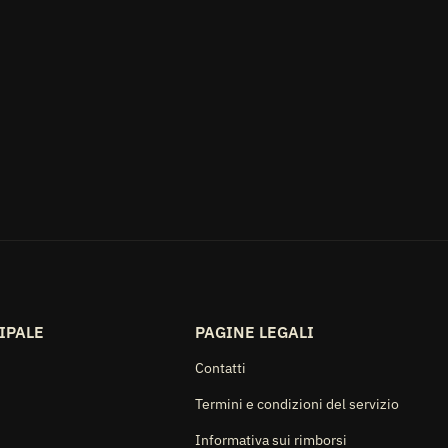
Nella sezione musica di Recycle Garage trovi vinili 33 e 45 giri
CD e musicassette: album pop, rock, jazz, hip hop, musica
italiana e colonne sonore di epoche diverse.
Ogni vinile viene controllato e classificato secondo lo standar
internazionale di grading, che indica lo stato di disco e
copertina come riferimento prima dell'acquisto.
IPALE
PAGINE LEGALI
Contatti
Termini e condizioni del servizio
Informativa sui rimborsi