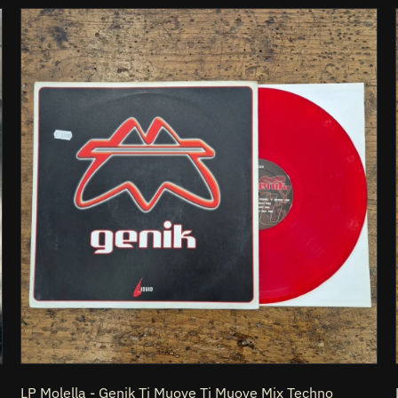
LP
L
Molella
-
Genik
Ti
Muove
E
Ti
Muove
Mix
Techno
Z
House
Elettronica
Vinile
12
LP Molella - Genik Ti Muove Ti Muove Mix Techno