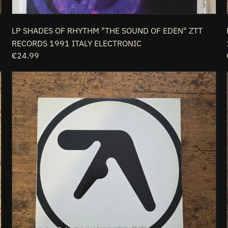
LP SHADES OF RHYTHM "THE SOUND OF EDEN" ZTT
RECORDS 1991 ITALY ELECTRONIC
Prezzo
€24.99
di
LP
listino
AphexTwin
-
Selected
Works
85-
92
AMBLP3922
1992
Made
In
Belgium