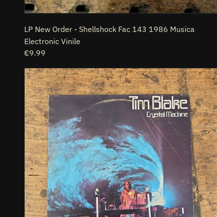
LP New Order - Shellshock Fac 143 1986 Musica
Electronic Vinile
Prezzo
€9.99
di
LP
listino
Tim
Blake
-
Crystal
Machine
BRCLP
60066
1977
Electronic
Music