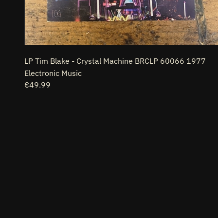
LP Tim Blake - Crystal Machine BRCLP 60066 1977
Electronic Music
Prezzo
€49.99
di
listino