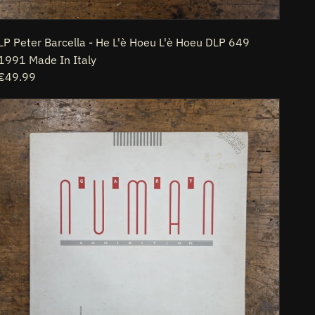
LP Peter Barcella - He L'è Hoeu L'è Hoeu DLP 649
1991 Made In Italy
Prezzo
€49.99
di
LP
listino
Gary
Numan
-
Exhibition
BEGA
88
1987
Made
In
England
Musica