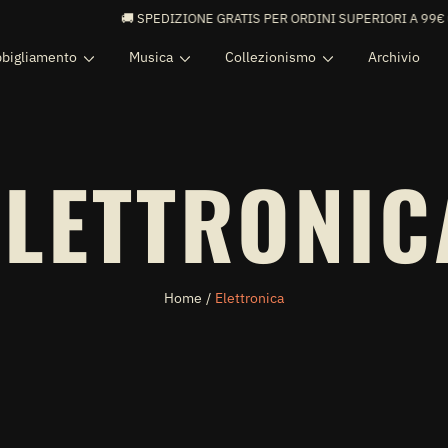
🚚 SPEDIZIONE GRATIS PER ORDINI SUPERIORI A 99€ 🚚
bigliamento
Musica
Collezionismo
Archivio
C
ELETTRONIC
O
Home
Elettronica
L