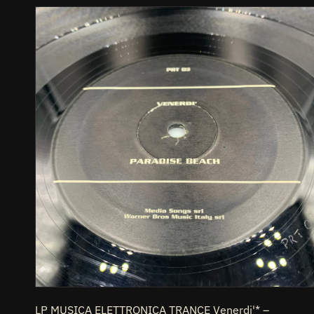
LP
MUSICA
ELETTRONICA
TRANCE
Venerdi'*
–
Paradise
Beach
PR
Italy
1999
PRT
03
I
LP MUSICA ELETTRONICA TRANCE Venerdi'* –