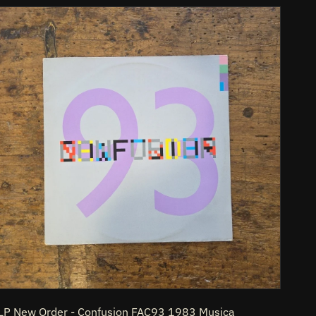
LP
New
Order
-
Confusion
FAC93
1983
Musica
Electronic
Vinile
LP New Order - Confusion FAC93 1983 Musica