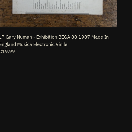
Electronic
Vinile
LP Gary Numan - Exhibition BEGA 88 1987 Made In
England Musica Electronic Vinile
Prezzo
€19.99
di
listino