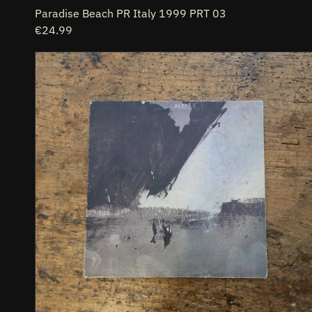
Paradise Beach PR Italy 1999 PRT 03
Prezzo
€24.99
di
LP
listino
New
Order
-
Shellshock
Fac
143
1986
Musica
Electronic
Vinile
: