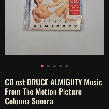
Apri
contenuti
multimediali
1
in
finestra
modale
CD ost BRUCE ALMIGHTY Music
From The Motion Picture
Colonna Sonora