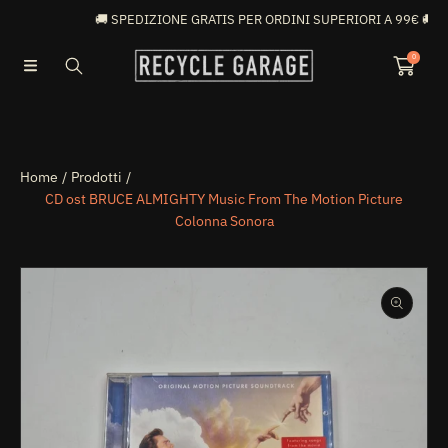
🔥
🚚 SPEDIZIONE GRATIS PER ORDINI SUPERIORI A 99€ 🚚
VAI DIRETTAMENTE AI CONTENUTI
0
Home
Prodotti
CD ost BRUCE ALMIGHTY Music From The Motion Picture
Colonna Sonora
PASSA ALLE INFORMAZIONI SUL PRODOTTO