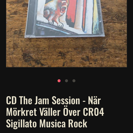
Apri
contenuti
multimediali
1
in
finestra
modale
CD The Jam Session - När
Mörkret Väller Över CR04
Sigillato Musica Rock