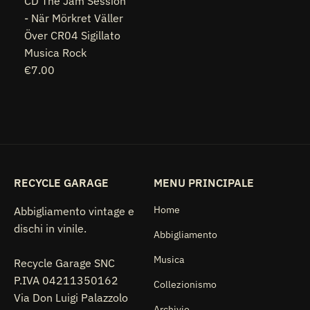
CD The Jam Session
- När Mörkret Väller
Över CR04 Sigillato
Musica Rock
€7.00
RECYCLE GARAGE
MENU PRINCIPALE
Home
Abbigliamento vintage e
dischi in vinile.
Abbigliamento
Musica
Recycle Garage SNC
P.IVA 04211350162
Collezionismo
Via Don Luigi Palazzolo
Archivio