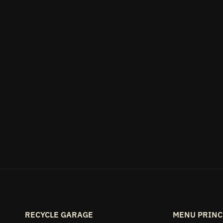
CD Zen Cowboys – Electric
Mistress Moonshine Music – MM
800332
€7.00
RECYCLE GARAGE
MENU PRINC