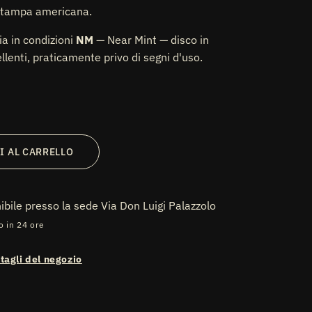
stampa americana.
ia in condizioni
NM
— Near Mint — disco in
llenti, praticamente privo di segni d'uso.
I AL CARRELLO
nibile presso la sede
Via Don Luigi Palazzolo
o in 24 ore
ttagli del negozio