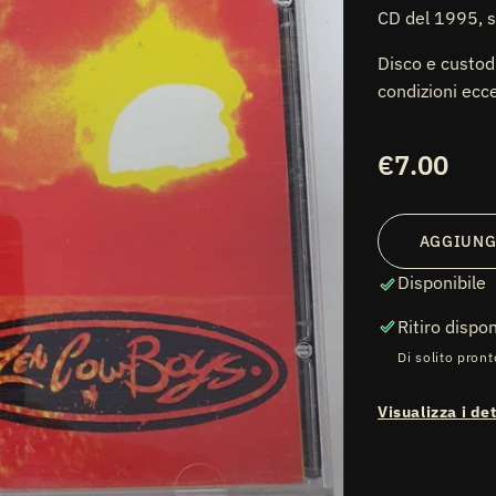
CD del 1995, 
Disco e custod
condizioni ecce
Prezzo
€7.00
di
listino
ti
AGGIUNG
diali
Disponibile
Ritiro dispo
Di solito pront
Visualizza i de