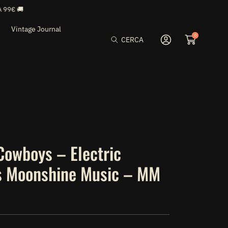
Vintage Journal
0
CERCA
Accedi
Cowboys – Electric
s Moonshine Music – MM