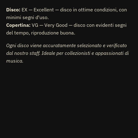
Disco:
EX — Excellent — disco in ottime condizioni, con
minimi segni d'uso.
Copertina:
VG — Very Good — disco con evidenti segni
del tempo, riproduzione buona.
Ogni disco viene accuratamente selezionato e verificato
dal nostro staff. Ideale per collezionisti e appassionati di
musica.
Prezzo
€9.99
di
listino
AGGIUNGI AL CARRELLO
Disponibile
Ritiro disponibile presso la sede
Via Don Luigi
Palazzolo
Di solito pronto in 24 ore