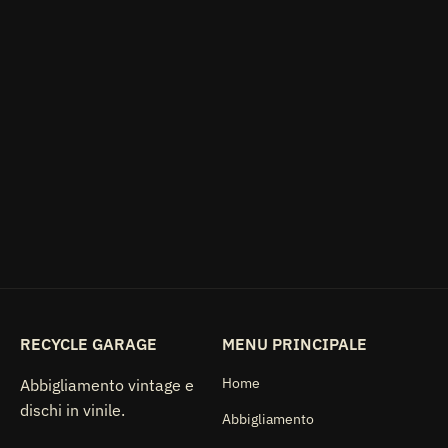
LP ASIA - Asia GEF
85577 Made In Italy
Musica Rock Pop
Vinile
€9.99
RECYCLE GARAGE
MENU PRINCIPALE
Home
Abbigliamento vintage e
dischi in vinile.
Abbigliamento