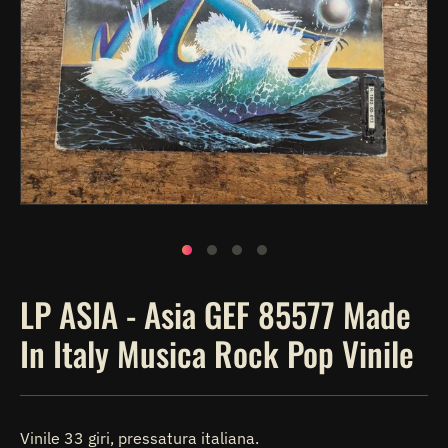
Apri
contenuti
multimediali
1
in
finestra
modale
LP ASIA - Asia GEF 85577 Made
In Italy Musica Rock Pop Vinile
Vinile 33 giri, pressatura italiana.