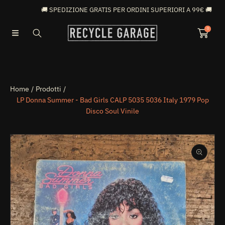
🚚 SPEDIZIONE GRATIS PER ORDINI SUPERIORI A 99€ 🚚
VAI DIRETTAMENTE AI CONTENUTI
0
Home
Prodotti
LP Donna Summer - Bad Girls CALP 5035 5036 Italy 1979 Pop
Disco Soul Vinile
PASSA ALLE INFORMAZIONI SUL PRODOTTO