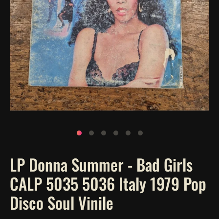
Apri
contenuti
multimediali
1
in
finestra
modale
LP Donna Summer - Bad Girls
CALP 5035 5036 Italy 1979 Pop
Disco Soul Vinile