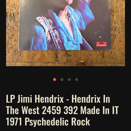
Apri
contenuti
multimediali
1
in
finestra
modale
LP Jimi Hendrix - Hendrix In
The West 2459 392 Made In IT
1971 Psychedelic Rock