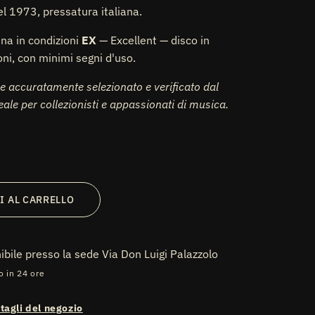
del 1973, pressatura italiana.
ina in condizioni
EX
— Excellent — disco in
oni, con minimi segni d'uso.
e accuratamente selezionato e verificato dal
deale per collezionisti e appassionati di musica.
I AL CARRELLO
nibile presso la sede
Via Don Luigi Palazzolo
o in 24 ore
ttagli del negozio