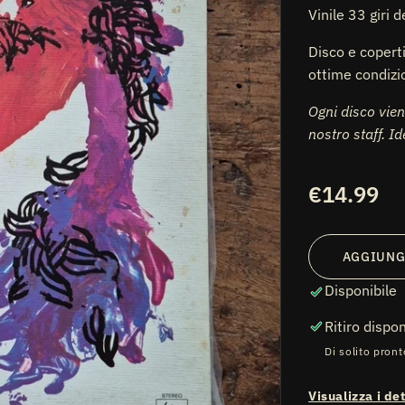
Vinile 33 giri 
Disco e copert
ottime condizi
Ogni disco vien
nostro staff. I
Prezzo
€14.99
ti
diali
di
listino
AGGIUNG
Disponibile
Ritiro dispo
Di solito pront
Visualizza i de