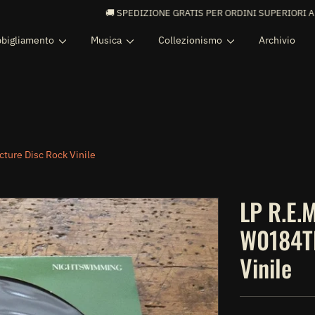
🚚 SPEDIZIONE GRATIS PER ORDINI SUPERIORI A 99€ 🚚
bigliamento
Musica
Collezionismo
Archivio
ture Disc Rock Vinile
LP R.E.
W0184TP
Vinile