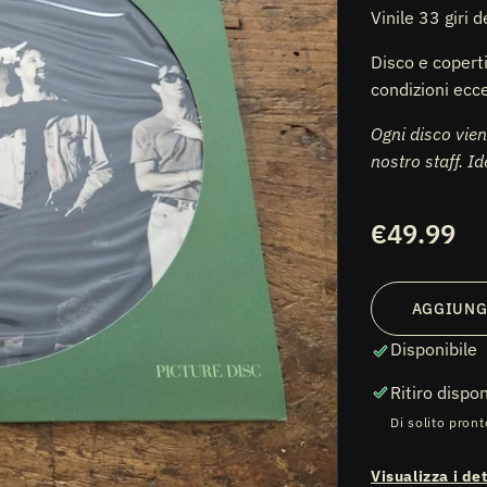
Vinile 33 giri 
Disco e copert
condizioni ecce
Ogni disco vien
nostro staff. I
Prezzo
€49.99
ti
diali
di
listino
AGGIUNG
Disponibile
Ritiro dispo
Di solito pront
Visualizza i de