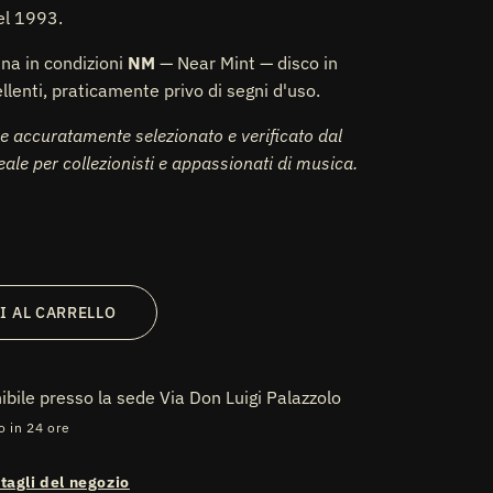
del 1993.
ina in condizioni
NM
— Near Mint — disco in
llenti, praticamente privo di segni d'uso.
e accuratamente selezionato e verificato dal
deale per collezionisti e appassionati di musica.
I AL CARRELLO
nibile presso la sede
Via Don Luigi Palazzolo
o in 24 ore
ttagli del negozio