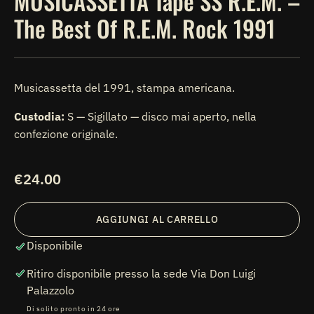
MUSICASSETTA Tape SS R.E.M. –
The Best Of R.E.M. Rock 1991
Musicassetta del 1991, stampa americana.
Custodia:
S — Sigillato — disco mai aperto, nella
confezione originale.
Prezzo
€24.00
di
listino
AGGIUNGI AL CARRELLO
Disponibile
Ritiro disponibile presso la sede
Via Don Luigi
Palazzolo
Di solito pronto in 24 ore