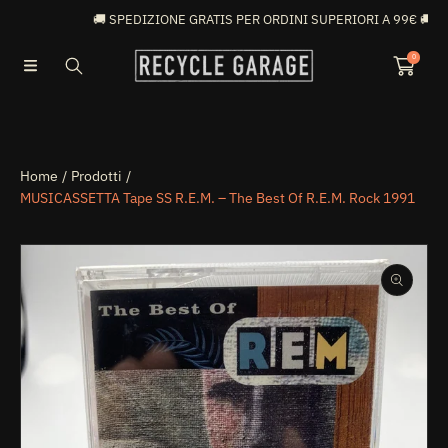

🚚 SPEDIZIONE GRATIS PER ORDINI SUPERIORI A 99€ 🚚
VAI DIRETTAMENTE AI CONTENUTI
0
Home
Prodotti
MUSICASSETTA Tape SS R.E.M. – The Best Of R.E.M. Rock 1991
PASSA ALLE INFORMAZIONI SUL PRODOTTO