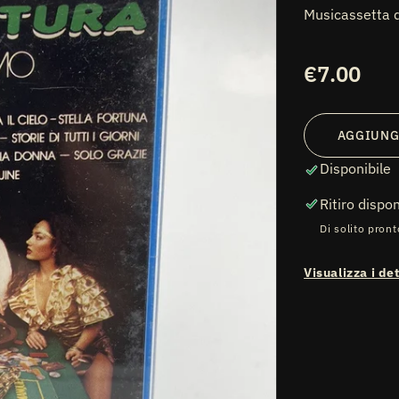
Musicassetta d
Prezzo
€7.00
di
listino
AGGIUNG
Disponibile
Ritiro dispo
Di solito pront
Visualizza i de
ti
diali