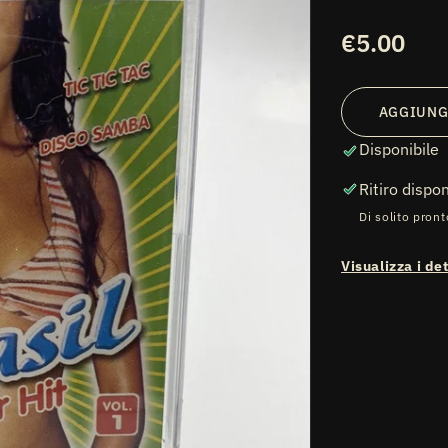
Prezzo
€5.00
di
listino
AGGIUNG
Disponibile
Ritiro dispo
Di solito pront
Visualizza i de
ti
diali